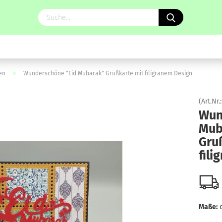
»
en
Wunderschöne "Eid Mubarak" Grußkarte mit filigranem Design
(Art.Nr.
Wun
Mub
Gru
fili
Maße: