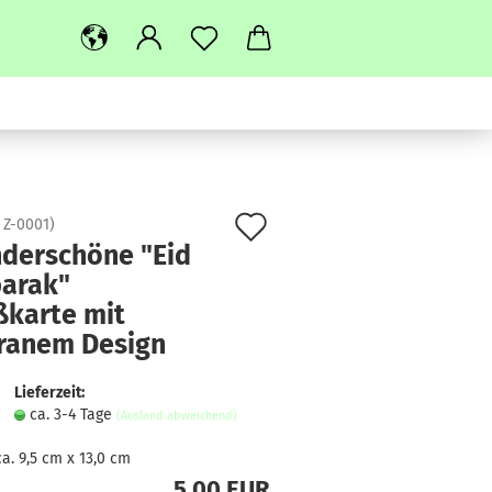
Auf
:
Z-0001
)
derschöne "Eid
den
arak"
Merkzettel
ßkarte mit
granem Design
Lieferzeit:
ca. 3-4 Tage
(Ausland abweichend)
ca. 9,5 cm x 13,0 cm
5,00 EUR