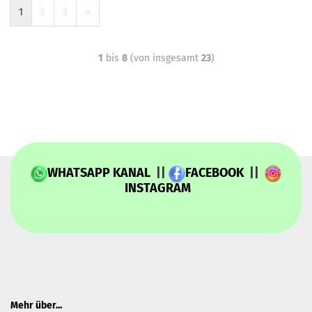
1
2
3
»
1
bis
8
(von insgesamt
23
)
WHATSAPP KANAL
||
FACEBOOK
||
INSTAGRAM
Mehr über...