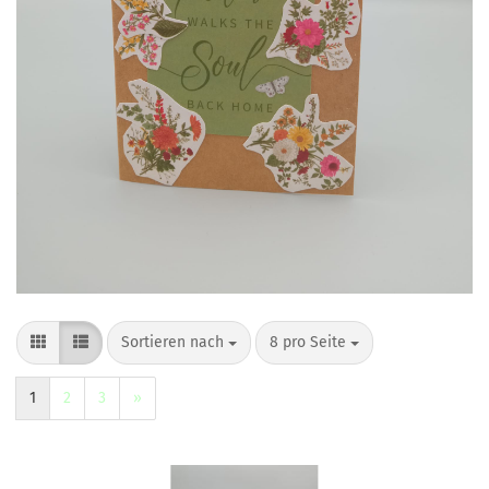
Sortieren nach
8 pro Seite
1
2
3
»